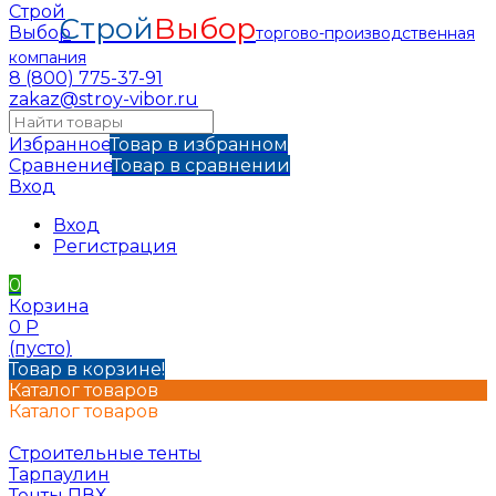
Строй
Выбор
торгово-производственная
компания
8 (800) 775-37-91
zakaz@stroy-vibor.ru
Избранное
Товар в избранном
Сравнение
Товар в сравнении
Вход
Вход
Регистрация
0
Корзина
0
Р
(пусто)
Товар в корзине!
Каталог товаров
Каталог товаров
Строительные тенты
Тарпаулин
Тенты ПВХ