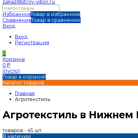
zakaz@stroy-vibor.ru
Избранное
Товар в избранном
Сравнение
Товар в сравнении
Вход
Вход
Регистрация
0
Корзина
0
Р
(пусто)
Товар в корзине!
Каталог товаров
Главная
Агротекстиль
Агротекстиль в Нижнем
товаров - 45 шт.
В наличии