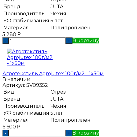
Бренд
JUTA
Производитель
Чехия
УФ стабилизация
5 лет
Материал
Полипропилен
5 280
Р
В корзину
-
+
Агротекстиль Agrojutex 100г/м2 - 1x50м
В наличии
Артикул:
SV09352
Вид
Отрез
Бренд
JUTA
Производитель
Чехия
УФ стабилизация
5 лет
Материал
Полипропилен
6 600
Р
В корзину
-
+