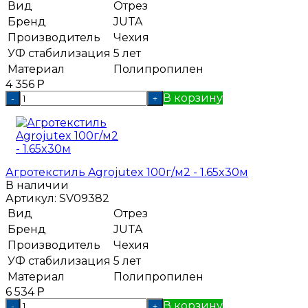
Вид
Отрез
Бренд
JUTA
Производитель
Чехия
УФ стабилизация
5 лет
Материал
Полипропилен
4 356
Р
В корзину
-
+
Агротекстиль Agrojutex 100г/м2 - 1.65x30м
В наличии
Артикул:
SV09382
Вид
Отрез
Бренд
JUTA
Производитель
Чехия
УФ стабилизация
5 лет
Материал
Полипропилен
6 534
Р
В корзину
-
+