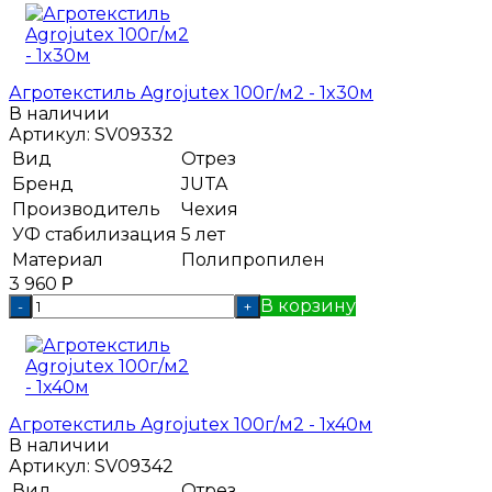
Агротекстиль Agrojutex 100г/м2 - 1x30м
В наличии
Артикул:
SV09332
Вид
Отрез
Бренд
JUTA
Производитель
Чехия
УФ стабилизация
5 лет
Материал
Полипропилен
3 960
Р
В корзину
-
+
Агротекстиль Agrojutex 100г/м2 - 1x40м
В наличии
Артикул:
SV09342
Вид
Отрез