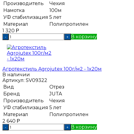
Производитель
Чехия
Намотка
100м
УФ стабилизация
5 лет
Материал
Полипропилен
1 320
Р
В корзину
-
+
Агротекстиль Agrojutex 100г/м2 - 1x20м
В наличии
Артикул:
SV09322
Вид
Отрез
Бренд
JUTA
Производитель
Чехия
УФ стабилизация
5 лет
Материал
Полипропилен
2 640
Р
В корзину
-
+