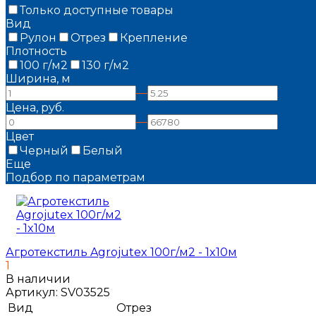
Только доступные товары
Вид
Рулон
Отрез
Крепление
Плотность
100 г/м2
130 г/м2
Ширина, м
—
Цена, руб.
—
Цвет
Черный
Белый
Еще
Подбор по параметрам
Агротекстиль Agrojutex 100г/м2 - 1x10м
1
В наличии
Артикул:
SV03525
Вид
Отрез