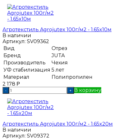
Агротекстиль Agrojutex 100г/м2 - 1.65x10м
В наличии
Артикул:
SV09362
Вид
Отрез
Бренд
JUTA
Производитель
Чехия
УФ стабилизация
5 лет
Материал
Полипропилен
2 178
Р
В корзину
-
+
Агротекстиль Agrojutex 100г/м2 - 1.65x20м
В наличии
Артикул:
SV09372